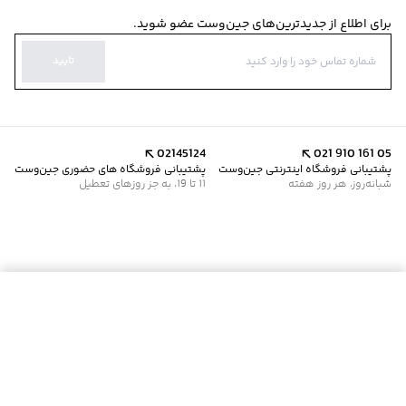
برای اطلاع از جدیدترین‌های جین‌وست عضو شوید.
تایید
02145124
021 910 161 05
پشتیبانی فروشگاه اینترنتی جین‌وست
پشتیبانی فروشگاه های حضوری جین‌وست
شبانه‌روز، هر روز هفته
11 تا 19، به جز روزهای تعطیل
موجود شد خبرم کن