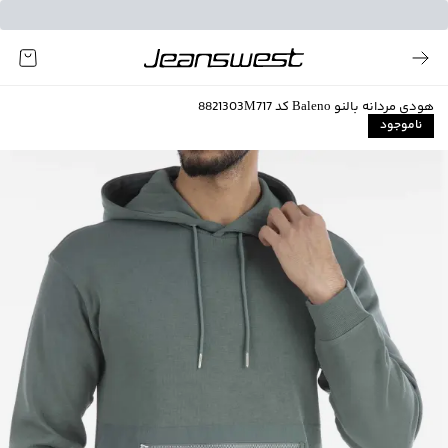
هودی مردانه بالنو Baleno کد 8821303M717
ناموجود