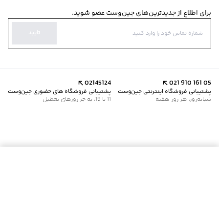
برای اطلاع از جدیدترین‌های جین‌وست عضو شوید.
تایید
02145124
021 910 161 05
پشتیبانی فروشگاه اینترنتی جین‌وست
پشتیبانی فروشگاه های حضوری جین‌وست
شبانه‌روز، هر روز هفته
11 تا 19، به جز روزهای تعطیل
موجود شد خبرم کن