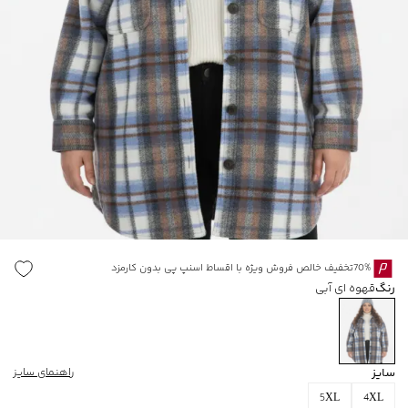
70%تخفیف خالص فروش ویژه با اقساط اسنپ پی بدون کارمزد
رنگ
قهوه ای آبی
سایز
راهنمای سایز
5XL
4XL