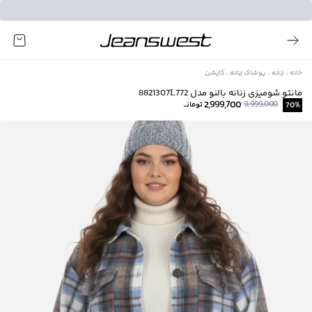
خانه
زنانه
پوشاک زنانه
کاپشن
مانتو شومیزی زنانه بالنو مدل 8821307L772
2,999,700
9,999,000
%
70
تومانــ