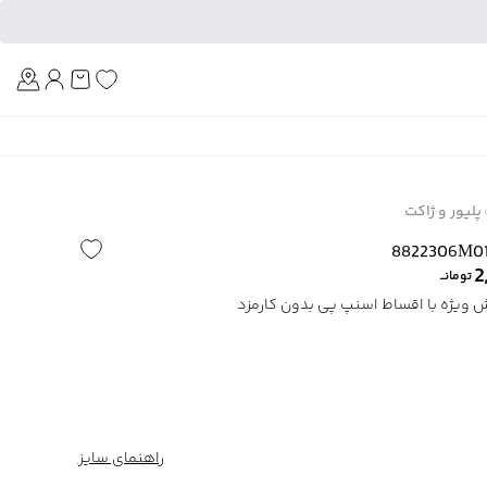
Am
پلیور و ژاکت
2
تومانــ
راهنمای سایز