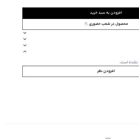
افزودن به سبد خرید
محصول در شعب حضوری
8822306
ن
استایل loose fit آزاد
طرح طرحدار
مناسب برای فصول سرد
برند بالنو
 نشده است.
افزودن نظر
 باد، سرآستین، یقه و پایین لباس کشباف، تو کرکی
ی
ا یا با رنگ‌های مشابه
‌گراد
‌گراد