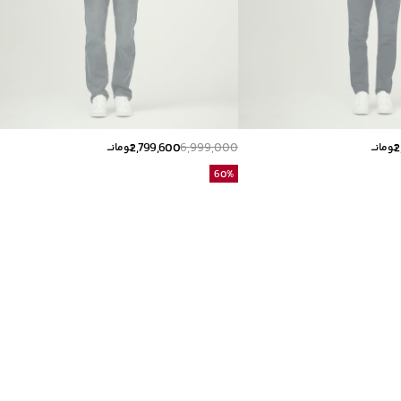
2,799,600
6,999,000
2
تومانــ
تومانــ
60
%