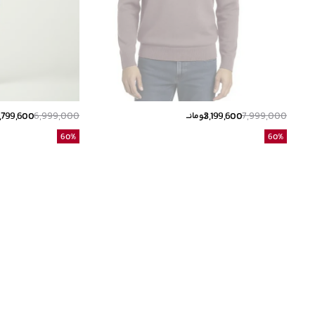
,799,600
6,999,000
3,199,600
7,999,000
تومانــ
60
%
60
%