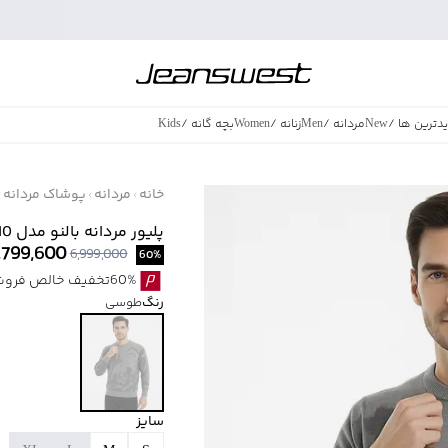
دترین ها
/
New
مردانه
/
Men
زنانه
/
Women
بچه گانه
/
Kids
فروش ویژه
/
azing Sales
خانه
مردانه
پوشاک مردانه
پلیور مردانه بالنو مدل 8822306M010
,799,600
6,999,000
60
%
60%تخفیف خالص فروش ویژه با اقساط اسنپ پی بدون کارمزد
رنگ
طوسی
سایز