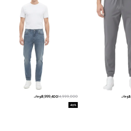
8,999,400
14,999,000
5
تومانــ
تومانــ
40
%