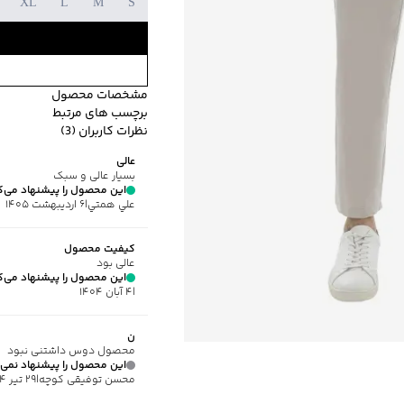
XL
L
M
S
مشخصات محصول
برچسب های مرتبط
کد محصول
:
M009K10203
نظرات کاربران (3)
طرح
:
ساده
طرح ساده
جیب دارد
م
عالی
جنس پارچه
:
پلی‌استر
بسیار عالی و سبک
نحوه بسته‌شدن
:
زیپ و دک
این محصول را پیشنهاد می‌ک
علي همتي
|
۶ اردیبهشت ۱۴۰۵
جیب
:
دارد
استایل
:
Straight Fit (راسته)
کیفیت محصول
ارتفاع فاق
:
متوسط (22-28)
عالی بود
ضخامت
:
کم
این محصول را پیشنهاد می‌ک
|
۴ آبان ۱۴۰۴
نوع شستشو
:
دستی/ماشین
نحوه شستشو
:
به صورت مجز
ن
ماکزیمم دمای شستشو
:
30 درجه سانتی
محصول دوس داشتنی نبود
ماکزیمم دمای اتوکشی
:
110 درجه سانتی
این محصول را پیشنهاد نمی‌
محسن توفیقی کوچه
|
۲۹ تیر ۱۴۰۴
مناسب برای
:
آقایان