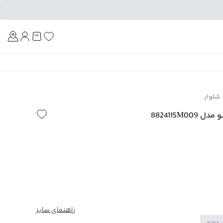
Am
شلوار
8824115M00
راهنمای سایز