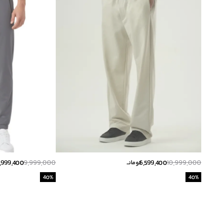
,999,400
9,999,000
6,599,400
10,999,000
تومانــ
40
%
40
%