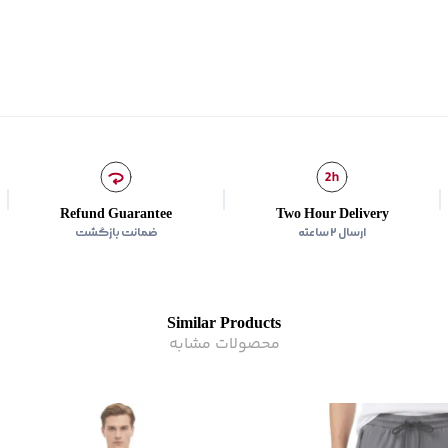
مناسب برای فصول
:
معتدل
سایر توضیحات
:
پشت کمر کشی، 
برند
:
بالنو
اطلاعات مدل
:
مدل با قد 188 سانتی‌متر و وزن 82 کیلوگم، سایز L پوشیده است.
نوع جیب
:
دو جیب مورب در 
زیر گروه
:
شلوار
Refund Guarantee
Two Hour Delivery
ارسال ۲ ساعته
ضمانت بازگشت
Similar Products
محصولات مشابه