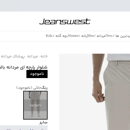
دترین ها
/
New
مردانه
/
Men
زنانه
/
Women
بچه گانه
/
Kids
فروش ویژه
/
azing Sales
خانه
مردانه
پوشاک مردانه
شلوار پارچه ای مردانه بالنو مدل 9
ناموجود
رنگ
خاکی
(ناموجود)
ناموجود
سایز