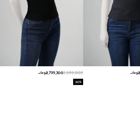
2,799,300
3,999,000
تومانــ
تومانــ
30
%