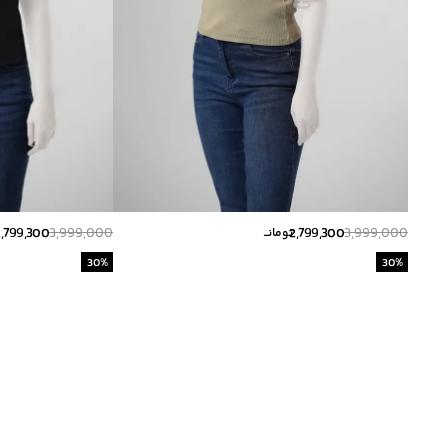
2,799,300
3,999,000
2,799,300
3,999,000
تومانــ
30
%
30
%