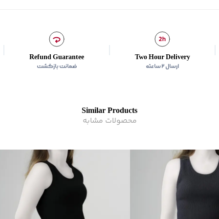
سایر توضیحات
:
پارچه کشی
برند
:
بالنو
زیر گروه
:
تاپ
Refund Guarantee
Two Hour Delivery
ارسال ۲ ساعته
ضمانت بازگشت
Similar Products
محصولات مشابه