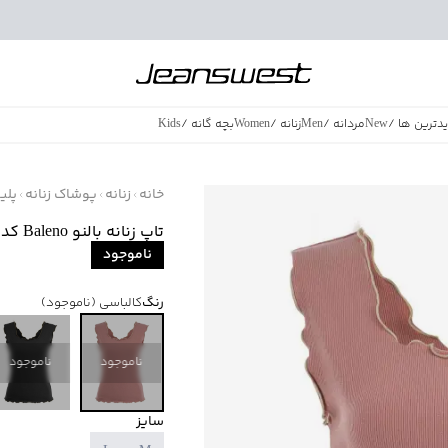
دترین ها
/
New
مردانه
/
Men
زنانه
/
Women
بچه گانه
/
Kids
فروش ویژه
/
azing Sales
خانه
زنانه
پوشاک زنانه
پلی
تاپ زنانه بالنو Baleno کد 8824201L017
ناموجود
رنگ
کالباسی
(ناموجود)
ناموجود
ناموجود
سایز