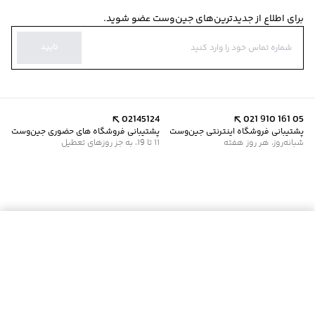
برای اطلاع از جدیدترین‌های جین‌وست عضو شوید.
تایید
02145124
021 910 161 05
پشتیبانی فروشگاه اینترنتی جین‌وست
پشتیبانی فروشگاه های حضوری جین‌وست
شبانه‌روز، هر روز هفته
11 تا 19، به جز روزهای تعطیل
موجود شد خبرم کن