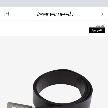
کمربند
ناموجود