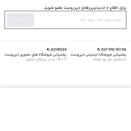
برای اطلاع از جدیدترین‌های جین‌وست عضو شوید.
تایید
02145124
021 910 161 05
پشتیبانی فروشگاه اینترنتی جین‌وست
پشتیبانی فروشگاه های حضوری جین‌وست
شبانه‌روز، هر روز هفته
11 تا 19، به جز روزهای تعطیل
موجود شد خبرم کن