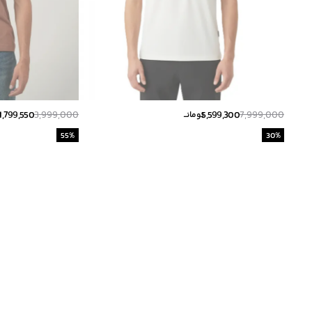
1,799,550
3,999,000
5,599,300
7,999,000
تومانــ
ت
55
%
30
%