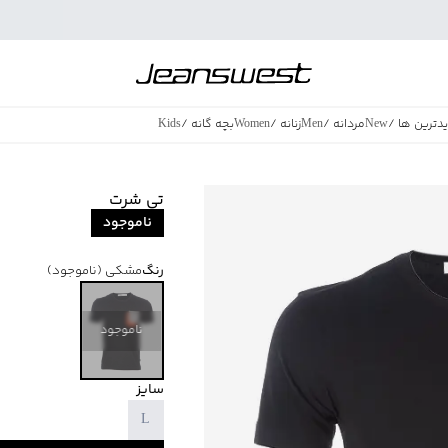
دترین ها
/
New
مردانه
/
Men
زنانه
/
Women
بچه گانه
/
Kids
فروش ویژه
/
azing Sales
تی شرت
ناموجود
رنگ
مشکی
(ناموجود)
ناموجود
سایز
L