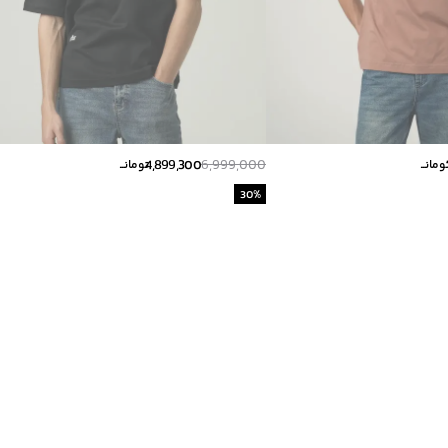
4,899,300
6,999,000
ومانــ
تومانــ
30
%