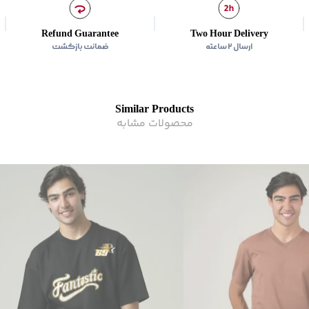
برند
:
بالنو
زیر گروه
:
تی شرت
زیر گروه
:
تی شرت
Refund Guarantee
Two Hour Delivery
ارسال ۲ ساعته
ضمانت بازگشت
Similar Products
محصولات مشابه