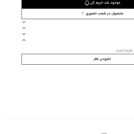
موجود شد خبرم کن
محصول در شعب حضوری
884
رم
ستی
مناسب برای آقایان
امکان خشک‌شویی ندارد
دکمه ندارد
برند بالنو
 نشده است.
افزودن نظر
 جیب روی سینه
‌گراد
ی‌گراد
ده
:
ندارد