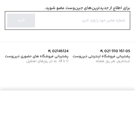
برای اطلاع از جدیدترین‌های جین‌وست عضو شوید.
تایید
02145124
021 910 161 05
پشتیبانی فروشگاه اینترنتی جین‌وست
پشتیبانی فروشگاه های حضوری جین‌وست
شبانه‌روز، هر روز هفته
11 تا 19، به جز روزهای تعطیل
موجود شد خبرم کن