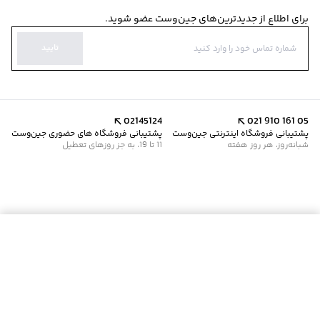
برای اطلاع از جدیدترین‌های جین‌وست عضو شوید.
تایید
02145124
021 910 161 05
پشتیبانی فروشگاه اینترنتی جین‌وست
پشتیبانی فروشگاه های حضوری جین‌وست
شبانه‌روز، هر روز هفته
11 تا 19، به جز روزهای تعطیل
موجود شد خبرم کن