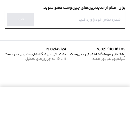
برای اطلاع از جدیدترین‌های جین‌وست عضو شوید.
تایید
02145124
021 910 161 05
پشتیبانی فروشگاه اینترنتی جین‌وست
پشتیبانی فروشگاه های حضوری جین‌وست
شبانه‌روز، هر روز هفته
11 تا 19، به جز روزهای تعطیل
موجود شد خبرم کن