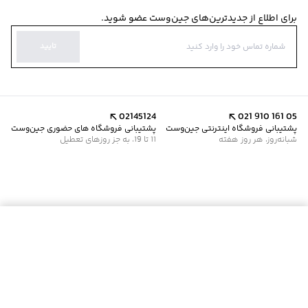
برای اطلاع از جدیدترین‌های جین‌وست عضو شوید.
تایید
02145124
021 910 161 05
پشتیبانی فروشگاه اینترنتی جین‌وست
پشتیبانی فروشگاه های حضوری جین‌وست
شبانه‌روز، هر روز هفته
11 تا 19، به جز روزهای تعطیل
موجود شد خبرم کن