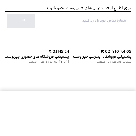
برای اطلاع از جدیدترین‌های جین‌وست عضو شوید.
تایید
02145124
021 910 161 05
پشتیبانی فروشگاه اینترنتی جین‌وست
پشتیبانی فروشگاه های حضوری جین‌وست
شبانه‌روز، هر روز هفته
11 تا 19، به جز روزهای تعطیل
موجود شد خبرم کن