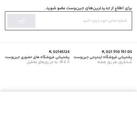
برای اطلاع از جدیدترین‌های جین‌وست عضو شوید.
تایید
02145124
021 910 161 05
پشتیبانی فروشگاه اینترنتی جین‌وست
پشتیبانی فروشگاه های حضوری جین‌وست
شبانه‌روز، هر روز هفته
11 تا 19، به جز روزهای تعطیل
موجود شد خبرم کن