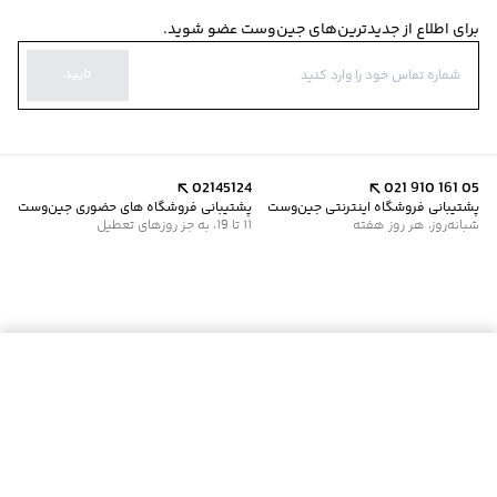
برای اطلاع از جدیدترین‌های جین‌وست عضو شوید.
تایید
02145124
021 910 161 05
پشتیبانی فروشگاه اینترنتی جین‌وست
پشتیبانی فروشگاه های حضوری جین‌وست
شبانه‌روز، هر روز هفته
11 تا 19، به جز روزهای تعطیل
موجود شد خبرم کن