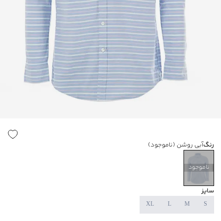
رنگ
آبی روشن
(ناموجود)
ناموجود
سایز
XL
L
M
S