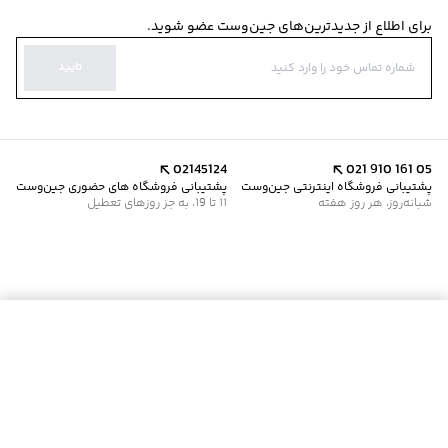
برای اطلاع از جدیدترین‌های جین‌وست عضو شوید.
تایید
02145124
021 910 161 05
پشتیبانی فروشگاه اینترنتی جین‌وست
پشتیبانی فروشگاه های حضوری جین‌وست
شبانه‌روز، هر روز هفته
11 تا 19، به جز روزهای تعطیل
موجود شد خبرم کن