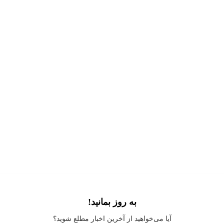
به روز بمانید!
Application error: a
client
-side exception has occurred while loading
آیا می‌خواهید از آخرین اخبار مطلع شوید؟