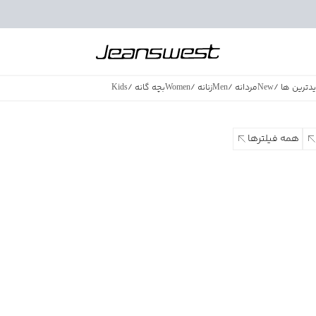
دترین ها
/
New
مردانه
/
Men
زنانه
/
Women
بچه گانه
/
Kids
فروش ویژه
/
azing Sales
همه فیلترها