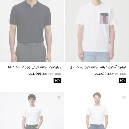
تیشرت آستین کوتاه مردانه جین وست مدل
پولوشرت مردانه جوتي جينز كد 61573778
52173536
6,999,300
5,599,300
9,999,000
7,999,000
تومانــ
تومانــ
30
%
30
%