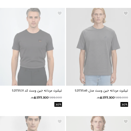
تیشرت مردانه جین وست مدل 52173546
تيشرت مردانه جين وست كد 52173531
5,599,300
5,599,300
7,999,000
7,999,000
تومانــ
تومانــ
30
%
30
%