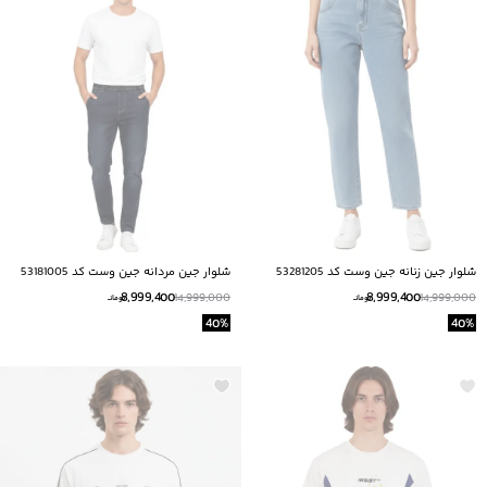
شلوار جين زنانه جين وست كد 53281205
شلوار جين مردانه جين وست كد 53181005
8,999,400
8,999,400
14,999,000
14,999,000
تومانــ
تومانــ
40
%
40
%