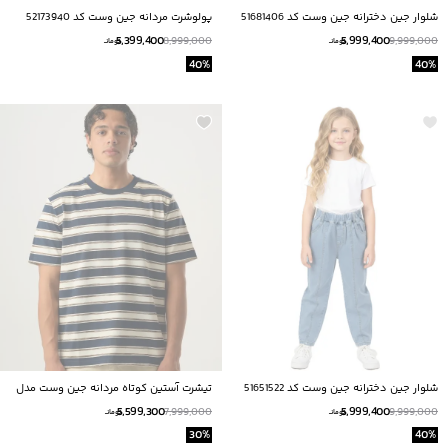
شلوار جين دخترانه جين وست كد 51681406
پولوشرت مردانه جين وست كد 52173940
5,399,400
5,999,400
8,999,000
9,999,000
تومانــ
تومانــ
40
%
40
%
شلوار جين دخترانه جين وست كد 51651522
تیشرت آستین کوتاه مردانه جین وست مدل
62173011
5,599,300
5,999,400
7,999,000
9,999,000
تومانــ
تومانــ
30
%
40
%