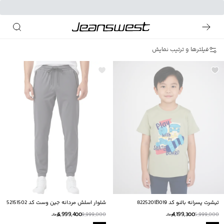
فیلترها و ترتیب نمایش
تیشرت پسرانه بالنو کد 8225201B019
شلوار اسلش مردانه جين وست كد 52151502
5,999,400
4,199,300
9,999,000
5,999,000
تومانــ
تومانــ