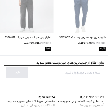
شلوار جين مردانه جين وست كد 53181007
شلوار جين مردانه جوتي جينز كد 53581822
8,999,400
8,999,400
14,999,000
14,999,000
تومانــ
تومانــ
40
%
40
%
برای اطلاع از جدیدترین‌های جین‌وست عضو شوید.
تایید
02145124
021 910 161 05
پشتیبانی فروشگاه اینترنتی جین‌وست
پشتیبانی فروشگاه های حضوری جین‌وست
شبانه‌روز، هر روز هفته
11 تا 19، به جز روزهای تعطیل