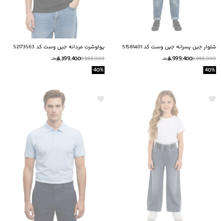
شلوار جين پسرانه جين وست كد 51581401
پولوشرت مردانه جین وست کد 52173563
5,399,400
5,999,400
8,999,000
9,999,000
تومانــ
تومانــ
40
%
40
%