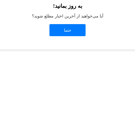
به روز بمانید!
آیا می‌خواهید از آخرین اخبار مطلع شوید؟
t
-side exception has occurred while loading
jeanswest.ir
(see the
browser conso
حتما