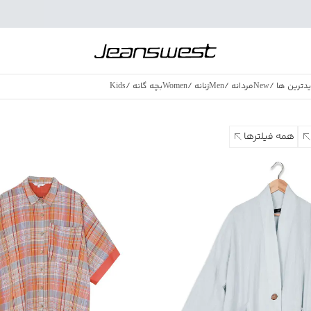
دترین ها
/
New
مردانه
/
Men
زنانه
/
Women
بچه گانه
/
Kids
فروش ویژه
/
azing Sales
همه فیلترها