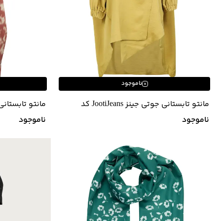
ناموجود
مانتو تابستانی جوتی جینز JootiJeans کد
82732614
11732324
ناموجود
ناموجود