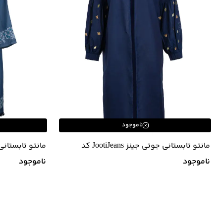
ناموجود
مانتو تابستانی جوتی جینز JootiJeans کد
11732610
11731611
ناموجود
ناموجود