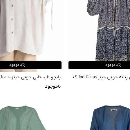
ناموجود
ناموجود
مانتو تابستانی زنانه جوتی جینز JootiJeans کد
22732615
ناموجود