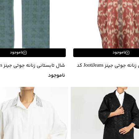
ناموجود
ناموجود
مانتو تابستانی زنانه جوتی جینز JootiJeans کد
21978278
ناموجود