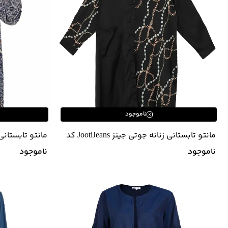
ناموجود
مانتو تابستانی زنانه جوتی جینز JootiJeans کد
01731619
01732629
ناموجود
ناموجود