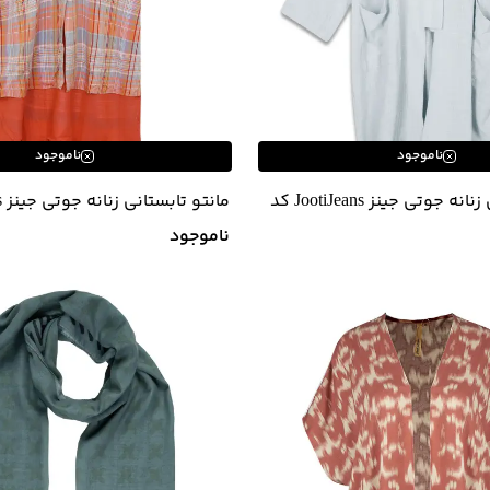
ناموجود
ناموجود
مانتو تابستانی زنانه جوتی جینز JootiJeans کد
01732623
ناموجود