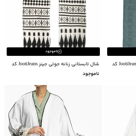
ناموجود
شال تابستانی زنانه جوتی جینز JootiJeans کد
شال تابستانی زنانه جوتی جینز JootiJeans کد
21978267
ناموجود