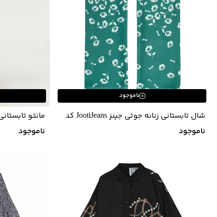
ناموجود
شال تابستانی زنانه جوتی جینز JootiJeans کد
22732617
21978280
ناموجود
ناموجود