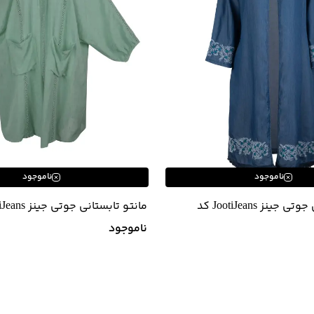
ناموجود
ناموجود
مانتو تابستانی جوتی جینز JootiJeans کد
11732604
ناموجود