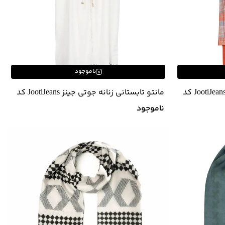
ناموجود
مانتو تابستانی زنانه جوتی جینز JootiJeans کد
مانتو تابستانی زنانه جوتی جینز JootiJeans کد
01732603
ناموجود