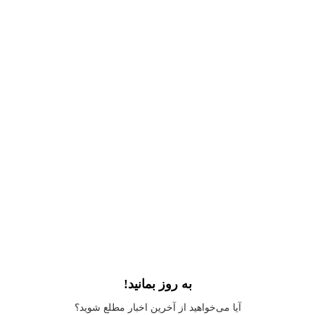
به روز بمانید!
Application error: a
client
-side exception has occurred while loading
آیا می‌خواهید از آخرین اخبار مطلع شوید؟