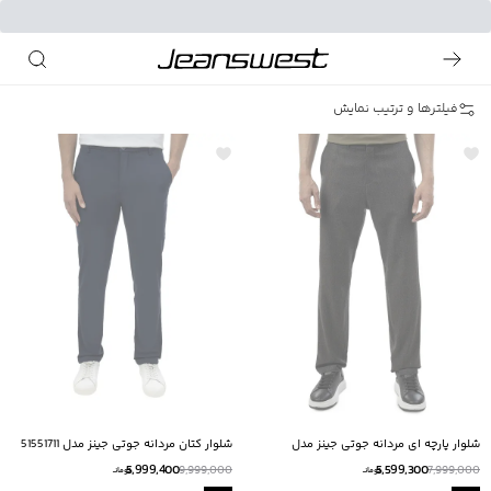
فیلترها و ترتیب نمایش
شلوار پارچه ای مردانه جوتی جینز مدل
شلوار کتان مردانه جوتی جینز مدل 51551711
51554760
5,999,400
5,599,300
9,999,000
7,999,000
تومانــ
تومانــ