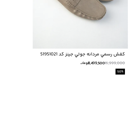
كفش رسمي مردانه جوتي جينز كد 51951021
8,499,500
16,999,000
تومانــ
50
%