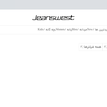
دترین ها
/
New
مردانه
/
Men
زنانه
/
Women
بچه گانه
/
Kids
فروش ویژه
/
azing Sales
همه فیلترها