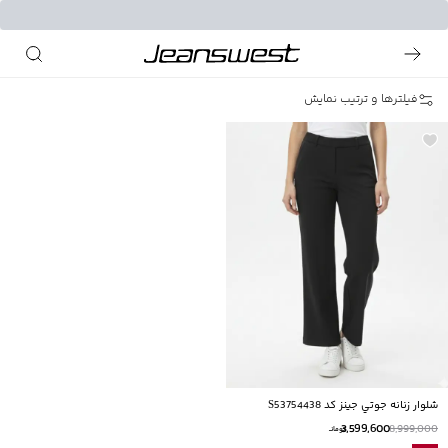
فیلترها و ترتیب نمایش
شلوار زنانه جوتي جينز كد S53754438
3,599,600
8,999,000
تومانــ