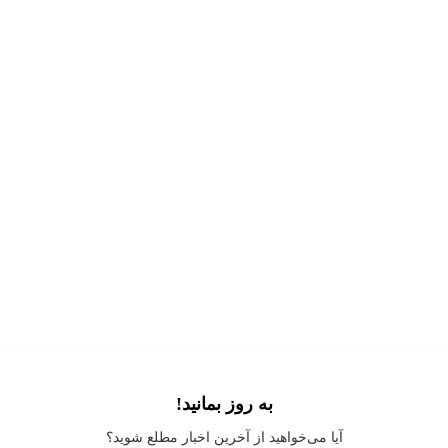
به روز بمانید!
Application error: a
client
-side exception has occurred while loading
آیا می‌خواهید از آخرین اخبار مطلع شوید؟