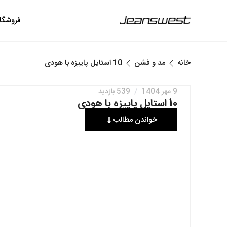
فروشگا
خانه
مد و فشن
10 استایل پاییزه با هودی
9 مهر 1404
/
539 بازدید
10 استایل پاییزه با هودی
خواندن مطالب