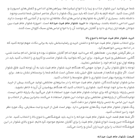
شما می‌توانید این شلوار جذاب و زیبا را با انواع تیشرت‌ها، پیراهن‌های اندامی و کفش‌های اسپورت و
کتان ست کنید. البته لازم به ذکر است که باید بین رنگ شلوار با دیگر عناصر استایل شما تناسب وجود
داشته باشد. بسیاری از آقایان به شلوارها و لباس‌های تنگ علاقه‌ای ندارند و از آنجایی که دوست دارند
تیپی اندامی داشته باشند، پیشنهاد ما
خرید شلوار مام فیت مردانه
است. امروزه شلوار مام فیت بین
جوانان طرفداران زیادی دارد و آقایان می‌توانند آن را با انواع لباس‌های سبک کژوال ست کنند.
خرید شلوار مام فیت مردانه با تنوع بالا
برای انتخاب شلوار مام فیت مردانه و داشتن خریدی رضایت‌بخش باید به برخی نکات مهم توجه کنید که
در ادامه بررسی خواهیم کرد.
در نظر گرفتن فرم بدن: همانطور که می‌دانید فرم اندام آقایان متفاوت بوده و شامل اندام ساعت شنی،
گلابی، مستطیلی و غیره می‌شود. برای این که بتوانید یک شلوار مناسب و کاربردی را انتخاب کنید باید در
وهله اول نوع اندام خود را مشخص نمایید.
توجه با فاق شلوار: یکی از موارد مهمی که هنگام خرید شلوار مام فیت باید به آن توجه کنید فاق شلوار
است. اگر چاق و شکم‌دار هستید فاق خیلی بلند ممکن است شکم شما را برجسته‌تر نشان بدهد‌. برای
استفاده روزمره بهتر است شلواری با فاق متوسط را انتخاب کنید.
سایز شلوار: تولیدکنندگان، شلوار مام فیت مردانه را در سایزهای مختلفی تولید می‌کنند.پیش از خرید
شلوار به سایز خود توجه کنید. شلواری را انتخاب کنید که هنگام پوشیدن آن آزرده خاطر نشوید.
جنس پارچه: پارچه‌ای که برای دوخت شلوار مام فیت مورد استفاده قرار می‌گیرد یک پارچه خاص نیست.
تولیدکنندگان از پارچه‌های مختلفی برای دوخت این شلوار استفاده می‌کنند بنابراین پیش از انتخاب و
خرید این لباس به جنس پارچه شلوار نیز دقت کنید.
رنگ شلوار: شلوار مام فیت رنگ‌های متنوعی دارد. بهتر است قبل از خرید و ثبت سفارش، رنگ مورد نظر
خود را نیز انتخاب کنید.
اگر شما هم قصد خرید شلوار مام فیت مردانه را دارید باید فروشگاهی با تنوع بالا را انتخاب کنید. ما در
فروشگاه جین وست انواع شلوار مام فیت را برای آقایان محترم موجود کرده‌ایم. تنوع بالای شلوار در این
فروشگاه انتخاب را برای خریداران آسان‌ و راحت می‌کند.
قیمت شلوار مام فیت مردانه