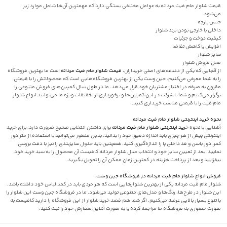
قیمت شلوار مام فیت مردانه به عوامل مختلفی بستگی دارد که مهمترین آن‌ها شامل موارد زیر
می‌شود.
جنس پارچه
داخلی یا خارجی بودن برند شلوار
کیفیت دوخت و جزئیات
افزایش یا کاهش تقاضا
سایز شلوار
محل فروش شلوار
از آنجایی که یکی از دغدغه‌های اصلی خریداران،
قیمت شلوار مام فیت مردانه
است ما بهترین فروشگاه
را به شما معرفی می‌کنیم. جین وست یکی از بهترین فروشگاه‌هایی است که محصولاتش را با قیمتی
مقرون به صرفه در اختیار مشتریان خود قرار می‌دهد. ما در طول سال کمپین‌های فروش متنوعی را
برگزار می‌کنیم و شما با شرکت در این کمپین‌ها و برخورداری از تخفیفات ویژه ما می‌توانید انواع شلوار
مام فیت را با قیمتی مناسب خریداری کنید.
نحوه خرید اینترنتی شلوار مام فیت مردانه
آشنایی با نحوه خ
رید اینترنتی شلوار مام فیت مردانه
برای داشتن انتخابی صحیح ضرورت دارد. برای خرید
اینترنتی پیش از هر چیزی باید اندازه دقیق خود را بدانید. بدین منظور می‌توانید با استفاده از متر دور
کمر، دور باسن و قد داخلی پا را اندازه‌گیری کنید. همچنین باید جدول سایزبندی را نیز با دقت بررسی
نمایید. بعد از تعیین سایز خود و انتخاب مدل
شلوار مردانه
کافیست آن محصول را به سبد خرید خود
بیفزایید و بعد از پرداخت هزینه در کمترین زمان ممکن آن را تحویل بگیرید.
فروش انواع شلوار مام فیت مردانه در فروشگاه جین وست
شلوار‌ مام فیت مردانه یکی از بهترین شلوارهایی است که هر مردی باید در کمد لباس خود داشته باشد.
این شلوار در طرح‌ها، رنگ‌ها و مدل‌های متنوعی تولید می‌شود. ما در فروشگاه جین وست این شلوار را
با تنوع بسیار بالایی عرضه می‌کنیم. اگر شما هم قصد خرید شلوار از این فروشگاه را دارید کافیست به
صورت حضوری به فروشگاه‌ ما مراجعه کرده یا به صورت آنلاین سفارش خود را ثبت کنید.