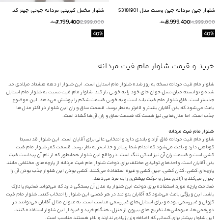
شلوار جين مردانه جين وست مدل 53181901
شلوار مخمل کبریتی مردانه جوتی جینز کد
54554715
7,799,400
8,999,400
12,999,000
14,999,000
تومانــ
تومانــ
40
%
40
%
خرید و قیمت شلوار مام فیت مردانه
شلوار مام فیت مردانه نسخه به روز شده شلوار مام استایل است. این شلوار از دهه هشتاد میلادی مد
شده و توانسته میان نسل جوان جای خود را به خوبی باز کند. شلوار مام فیت نسبت به شلوار مام استایل
جذب‌تر است. فاق شلوار مام فیت بلند است و به خوبی قسمت شکم را پوشش می‌دهد. این موضوع
باعث می‌شود که بدن آقایان بلندتر و لاغرتر به نظر برسد. قسمت ساق و ران این شلوار در اکثر مدل‌ها
جذب است، اما مدل‌هایی نیز هست که قسمت ساق و ران آن‌ها گشاد است.
شلوار مام فیت مردانه
شلوار مام فیت مردانه فاق آزاد و بلندی دارد و انتخابی عالی برای آقایان است. این شلوار قد نسبتا
کوتاهی دارد و باعث می‌شود که اندام شما زیباتر و جذاب‌تر به نظر برسد. قسمت کمر شلوار مام فیت
کشی است و قسمت ران آن نیز اندکی تنگ است. در واقع این شلوار همانطور که از نام آن پیداست فیت
بدن آقایان است. واحدهای تولیدی مختلف برای دوخت شلوار مام فیت مردانه از پارچه‌های مختلفی مانند
پارچه‌ای کشی، کتان کشی، جین کشی و غیره استفاده می‌کنند. کشی بودن این شلوار جذب بودن آن را
جبران می‌کند و آزادی عمل و حرکت بیشتری را به فرد می‌دهد.
ضخامت پارچه مورد استفاده برای دوخت این شلوار به مدل آن بستگی دارد که می‌تواند ضخیم یا نازک
باشد. این ویژگی باعث می‌شود که آقایان بتوانند در هر فصلی این شلوار را انتخاب کنند. شلوار مام فیت
کژوال و غیررسمی بوده و برای استایل‌های غیررسمی مناسب است. به عنوان مثال آقایان می‌توانند در
دورهمی‌ها، میهمانی‌ها، تفریح های بیرون از منزل، هنگام خرید و غیره از این شلوار استفاده کنند.
این شلوار بیشتر برای کسانی که اضافه وزن زیادی ندارند و لاغر هستند مناسب است.