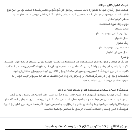
قیمت شلوار کتان مردانه
قیمت شلوار کتان مردانه همواره ثابت نیست، زیرا عوامل گوناگونی تعیین‌کننده قیمت نهایی این نوع
شلوار است. مهمترین عواملی که در تعیین قیمت نهایی شلوار کتان نقش مهمی دارند عبارتند از:
سطح کیفیت شلوار
نوع پارچه مورد استفاده
سایز شلوار
ایرانی یا خارجی بودن شلوار
مدل شلوار
رنگ شلوار
ترند بودن یا نبودن شلوار
محل فروش شلوار
و غیره
هر یک از عوامل فوق به طور مستقیم یا غیرمستقیم در تعیین هزینه نهایی
شلوار مردانه
موثر هستند.
اگر می‌خواهید این شلوار را با قیمتی اقتصادی و مناسب خریداری کنید فروشگاه جین وست را انتخاب
کنید‌. ما در این فروشگاه کمپین‌های فروش متعددی را راه‌اندازی کرده‌ایم و برای مشتریان خود
تخفیفات ویژه‌ای را در نظر گرفته‌ایم. برای برخورداری از این تخفیفات هر چه سریع‌تر خرید خود را به
صورت حضوری و یا آنلاین انجام بدهید.
فروشگاه جین وست؛ عرضه‌کننده انواع شلوار کتان مردانه
شلوار کتان مردانه شلواری کاربردی و در عین حال زیبا و جذاب است. اکثر آقایان این شلوار را در کمد
لباس خود دارند، زیرا می‌توانند در موقعیت‌های اجتماعی مختلف آن را بپوشند. این شلوار با استفاده از
پارچه کتان تولید می‌شود و با رنگ‌های متنوع در بازار به چشم می‌خورد. اگر قصد خرید این شلوار را دارید
فروشگاه جین وست را انتخاب کنید تا خریدی لذت‌بخش را تجربه نمایید.
برای اطلاع از جدیدترین‌های جین‌وست عضو شوید.