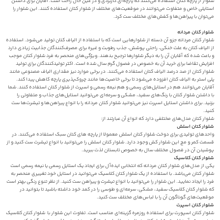
شلوار از پارچه کتان استفاده می‌کنند که پارچه‌ای کاربردی و در عین حال راحت است. آقایان برای داشتن
استایلی خاص و متفاوت می‌توانند در موقعیت‌های مختلف از شلوار کتان استفاده کنند. این شلوار را
می‌توان با پیراهن‌ها و کفش‌های مختلف ست کرد.
شلوار‌ کتان مردانه
شلوار کتان مردانه جزو آن دسته از شلوارهایی است که با استفاده از الیاف کتان تولید می‌شود. استفاده
از الیاف کتان به علت خنکی، راحتی پوشش، جذب رطوبت و غیره برای مصرف‌کنندگان جذابیت زیادی دارد
و باعث شده که آقایان آن را به دیگر شلوارها ترجیح بدهند. ویژگی‌های منحصر به فرد شلوار کتان موجب
افزایش تقاضا برای خرید آن به خصوص در فصول گرم سال شده است. اکثر تولیدکنندگان برای تولید
شلوار کتان از صد درصد الیاف کتان استفاده می‌کنند. در برخی موارد نیز مقداری الیاف مصنوعی مانند
پلی استر به الیاف کتان افزوده می‌شود تا برخی خاصیت‌ها مانند چروک‌پذیری پارچه کاهش پیدا کند.
آقایان می‌توانند هم در استایل‌های رسمی و هم نیمه رسمی و اسپرت از شلوار کتان استفاده کنند. شما
با داشتن شلوار کتان با رنگ‌های سفید، مشکی و سرمه‌ای می‌توانید استایل‌های جذاب و متفاوتی را
بزنید. برای داشتن استایل اسپرت نیز می‌توانید شلوار کتان مردانه را با انواع پیراهن‌ها و تیشرت‌ها ست
کنید.
شلوار کتان مدل‌های مختلفی دارد که انواع آن عبارتند از:
شلوار کتان اسلش
واحدهای تولیدی برای دوخت شلوار کتان اسلش معمولا از پارچه های کتان سبک استفاده می‌کنند. در
قسمت کمر و مچ این شلوار کش وجود دارد. شلوار کتان اسلش را می‌توانید با انواع تیشرت ست کنید و از
پوشیدن آن در فصول مختلف سال به خصوص تابستان لذت ببرید.
شلوار کتان کلاسیک
یکی از مدل‌های شلوار کتان مردانه که انتخابی ایده‌آل برای ایجاد یک استایل رسمی یا نیمه رسمی است
شلوار کتان می‌باشد. با استفاده از یک شلوار کتان کلاسیک می‌توانید در استایل خود تغییری منحصر به
فرد را ایجاد نمایید.‌ این شلوار را می‌توانید با انواع تیشرت و پیراهن ست کنید. از نظر تنوع رنگی بهتر است
که شلوار کتان کلاسیک سفید، مشکی، سرمه‌ای و طوسی را در کمد خود داشته باشید تا بتوانید در
موقعیت‌های گوناگون آن را با لباس‌های مختلف ست کنید.
شلوار کتان اسپرت
شلوار کتان اسپورت برای استفاده روزمره گزینه‌ای مناسب است. تفاوت این شلوار با شلوار کتان کلاسیک