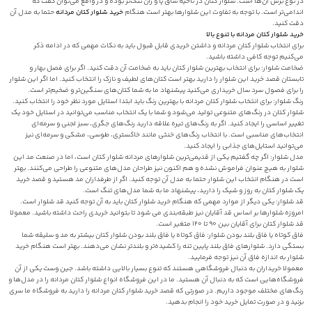
در نوع برش آن‌ها است. شلوار کتان در ناحیه ساق پا و ران تنگ‌تر بوده و در واقع می‌توان گفت که
اندامی‌تر است. با توجه به تفاوت این شلوارها بهتر است هنگام
خرید شلوار کتان مردانه
حتما به مدل آن
دقت کنید.
خرید شلوار کتان مردانه با تنوع بالا
برای انتخاب شلوار کتان مردانه و داشتن خریدی قابل قبول باید به نکات مهمی که در ادامه ذکر
می‌کنیم توجه کافی داشته باشید.
ضخامت شلوار: برای انتخاب بهترین شلوار کتان باید به ضخامت آن دقت کنید. اگر برای فصل بهار و
تابستان قصد خرید این شلوار را دارید بهتر است کتان‌های لطیف و نازک را انتخاب کنید. اما اگر این شلوار
را برای فصول سرد سال خریداری می‌کنید پیشنهاد ما به شما کتان‌های سنگین‌تر و ضخیم‌تر است.
رنگ شلوار: برای انتخاب شلوار کتان مردانه با بهترین رنگ باید ابتدا استایل مورد نظر خود را انتخاب کنید.
شلوار کتان در رنگ‌های متنوعی تولید می‌شود و شما با یک انتخاب مناسب می‌توانید در استایل خود یک
تغییر اساسی را ایجاد کنید‌. اگر به رنگ‌های تیره علاقه دارید رنگ‌های جگری، سبز لجنی و سرمه‌ای
انتخاب‌های مناسبی است. با انتخاب رنگ‌های خنثی مانند خاکستری، طوسی، مشکی و سرمه‌ای نیز
می‌توانید استایل‌های جذابی را ایجاد کنید.
مدل شلوار: اگر چه گفتیم یکی از قدیمی‌ترین شلوارهای مردانه شلوار کتان است، اما در صنعت مد این
شلوار به هیچ عنوان فراموش نشده و هم اکنون نیز طراحان مدل‌های متنوعی را طراحی می‌کنند. بهتر
است در هنگام انتخاب این شلوار حتما به مدل آن توجه کنید. اگر از طرفداران مد هستید و قصد خرید
یک شلوار کتان به روز و شیک را دارید، پیشنهاد ما به شما مدل‌‌های تنگ است.
قد شلوار: یکی دیگر از موارد مهمی که هنگام خرید شلوار کتان باید به آن توجه کنید قد شلوار است.
امروزه شلوارها بر اساس قد آقایان نیز طبقه‌بندی می شود تا بتوانید خریدی راحت داشته باشید. معمولا
قد شلوار کتان برای آقایان بین ۹۰ تا ۱۲۰ متغیر است.
فاق کوتاه یا فاق بلند بودن شلوار: فاق کوتاه یا فاق بلند بودن شلوار کتان بیشتر به مد و سلیقه شما
بستگی دارد. شلوارهای فاق بلند پایین تنه را کشیده‌تر و بلندتر نشان می‌دهند. بهتر است هنگام خرید
شلوار به اندازه فاق آن نیز توجه فرمایید.
معمولا خریداران به دنبال فروشگاهی هستند که تنوع بسیار بالایی داشته باشد. جین وست یکی از آن
فروشگاه‌هایی است که به دنبال آن هستید. ما در این فروشگاه انواع شلوار کتان مردانه را در مدل‌ها و
رنگ‌های مختلف موجود داریم. در صورتی که قصد خرید شلوار کتان مردانه را دارید به فروشگاه ما سری
بزنید و در صورت تمایل خرید خود را انجام بدهید.