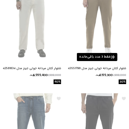
فقط
3
عدد باقی‌مانده
شلوار کتان مردانه جوتی جینز مدل 43551798
شلوار کتان مردانه جوتی جینز مدل 42581834
5,999,400
4,199,300
9,999,000
5,999,000
تومانــ
تومانــ
40
%
30
%