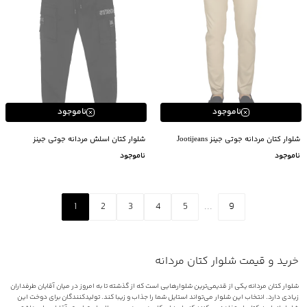
ناموجود
ناموجود
شلوار کتان مردانه جوتی جینز Jootijeans
شلوار کتان اسلش مردانه جوتی جینز
JootiJeans کد 03559721
ناموجود
ناموجود
1
2
3
4
5
...
9
خرید و قیمت شلوار کتان مردانه
شلوار کتان مردانه یکی از قدیمی‌ترین شلوارهایی است که از گذشته تا به امروز در میان آقایان طرفداران
زیادی دارد. انتخاب این شلوار می‌تواند استایل شما را جذاب و زیبا کند. تولیدکنندگان برای دوخت این