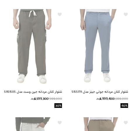
شلوار کتان مردانه جوتی جینز مدل 51551711
شلوار کتان مردانه جین وست مدل 51151505
5,599,300
5,999,400
7,999,000
9,999,000
تومانــ
تومانــ
30
%
40
%