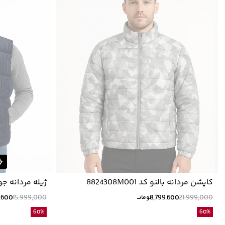
کاپشن مردانه بالنو کد 8824308M001
ژيله مردانه جوتي ج
,600
15,999,000
8,799,600
21,999,000
تومانــ
60
%
60
%