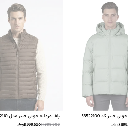
 جینز کد 53522100
پافر مردانه جوتی جینز مدل 53522110
5,999,600
14,999,000
7,599
تومانــ
تومانــ