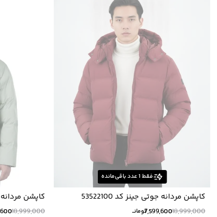
فقط
1
عدد باقی‌مانده
کاپشن مردانه جوتی جینز کد 53522100
کاپشن مردانه جوتی
,600
18,999,000
7,599,600
18,999,000
تومانــ