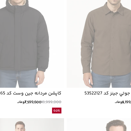
 جينز كد 53522127
کاپشن مردانه جین وست کد 44122565
7,599,600
18,999,000
5,19
تومانــ
تومانــ
60
%