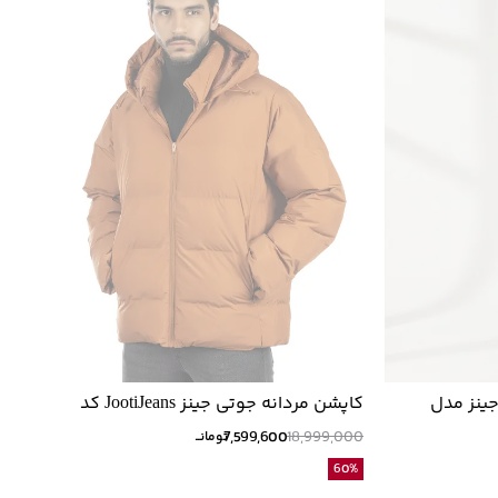
جینز مدل
کاپشن مردانه جوتی جینز JootiJeans کد
43522100
7,599,600
18,999,000
تومانــ
60
%