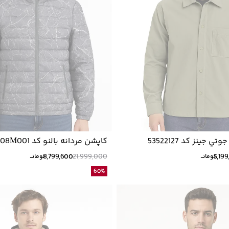
 جينز كد 53522127
کاپشن مردانه بالنو کد 8824308M001
8,799,600
21,999,000
5,19
تومانــ
تومانــ
60
%