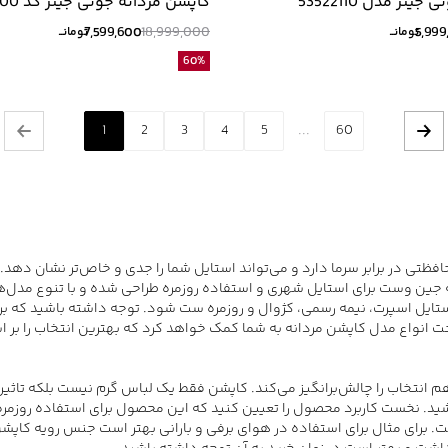
535221
کاپشن مردانه جوتی جینز کد 53522100
7,599,600
18,999,000
5,999
تومانــ
تومانــ
60
%
1
2
3
4
5
...
60
تی در برابر سرما دارد و می‌‌تواند استایل شما را جدی و خاص‌تر نشان دهد. 
انه جین وست برای استایل شهری و استفاده روزمره طراحی شده و با تنوع مد
تایل اسپرت، نیمه رسمی، کژوال و روزمره ست شود. توجه داشته باشید که بر
ت انواع مدل کاپشن مردانه به شما کمک خواهد کرد که بهترین انتخاب را بر 
م انتخاب را چالش‌برانگیز می‌کند. کاپشن فقط یک لباس گرم نیست بلکه تاثی
نکته مهم توجه داشته باشید. نخست کاربرد محصول را تعیین کنید که این محصول برای استفاد
 برای مثال برای استفاده در هوای برفی و بارانی بهتر است جنس رویه کاپشن