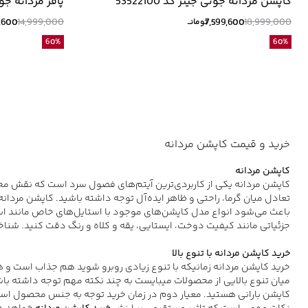
کاپشن مردانه جوتی جینز کد 53522100
پافر مردانه جوتی جینز مدل 10
,600
14,999,000
7,599,600
18,999,000
تومانــ
60
%
60
%
خرید و قیمت کاپشن مردانه
کاپشن مردانه
کاپشن مردانه یکی از کاربردی‌ترین آیتم‌های فصول سرد است که نقش محافظ
تعادل میان گرما، راحتی و ظاهر ایده‌آل توجه داشته باشید. کاپشن مرد
باعث می‌شود انواع مدل کاپشن‌های موجود با استایل‌های خاص مانند اس
جزئیاتی مانند کیفیت دوخت، ایستایی، یقه و کلاه و رنگ دقت کنید. شناخ
خرید کاپشن مردانه با تنوع بالا
خرید کاپشن مردانه زمانیکه با تنوع زیادی روبرو شوید هم جذاب است و ه
میان تنوع بالایی از محصولات می‎بایست به چند 
کاپشن بارانی هستید. معیار دوم در زمان خرید توجه به جنس محصول است.