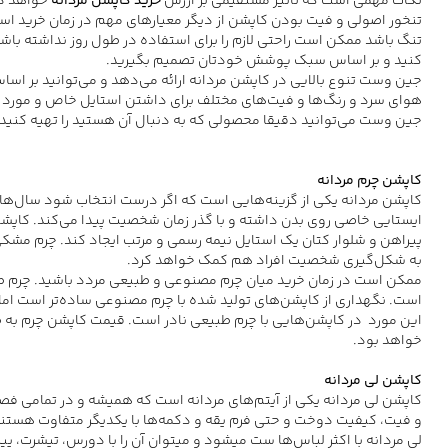
نکات مهمی است که تاثیر مستقیمی بر ارزش
خرید کاپشن مردانه
خواهد دا
تنخور اصولی و فیت بودن کاپشن از دیگر معیارهای مهم در زمان خرید است
تنگ باشد ممکن است راحتی لازم را برای استفاده در طول روز نداشته باشد 
کنید و بر اساس سبک پوشش خودتان تصمیم بگیرید.
جین وست تنوع بالایی در کاپشن مردانه ارائه می‌دهد و می‌توانید بر 
هوای سرد و رنگ‌ها و فیت‌های مختلف برای داشتن استایل خاص و مورد نظر
جین وست می‌توانید دقیقا محصولی که به دنبال آن هستید را تهیه کنید.
کاپشن چرم مردانه
کاپشن مردانه یکی از گزینه‌هایی است که اگر درست انتخاب شود سال‌ها 
ایستایی خاصی روی بدن داشته و با گذر زمان شخصیت پیدا می‌کند. کاپش
پیراهن و شلوار کتان یک استایل نیمه رسمی و مرتب ایجاد کند. چرم مشکی
به شکل‌گیری شخصیت افراد هم کمک خواهد کرد.
ممکن است در زمان خرید میان چرم مصنوعی و طبیعی مردد باشید. چرم طب
است. نگهداری از کاپشن‌های تولید شده با چرم مصنوعی ساده‌تر است اما 
این مورد در کاپشن‌هایی با چرم طبیعی نادر است. قیمت کاپشن چرم به
خواهد بود.
کاپشن لی مردانه
و فیت، کیفیت دوخت و حتی فرم یقه و دکمه‌ها با یکدیگر متفاوت هستند
لی مردانه با اکثر لباس‌ها ست می‎شود و می‎توان آن را با دورس، تیشرت، پیراهن چهارخانه، یقه اسکی و سایر آیتم‌ها ست کرد.