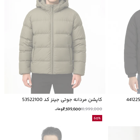
کاپشن مردانه جوتی جینز کد 53522100
7,599,600
18,999,000
تومانــ
60
%