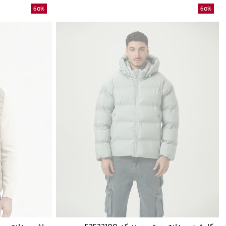
60
%
60
%