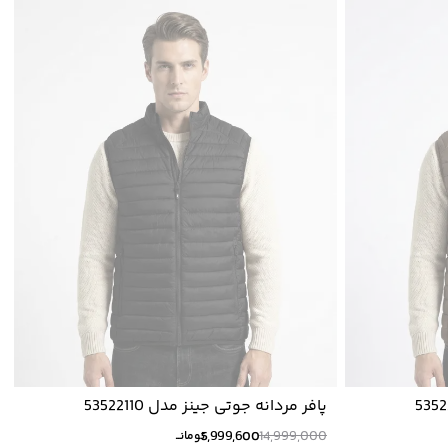
پافر مردانه جوتی جینز مدل 53522110
5,999,600
14,999,000
تومانــ