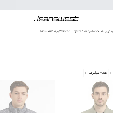
دترین ها
/
New
مردانه
/
Men
زنانه
/
Women
بچه گانه
/
Kids
فروش ویژه
/
azing Sales
همه فیلترها