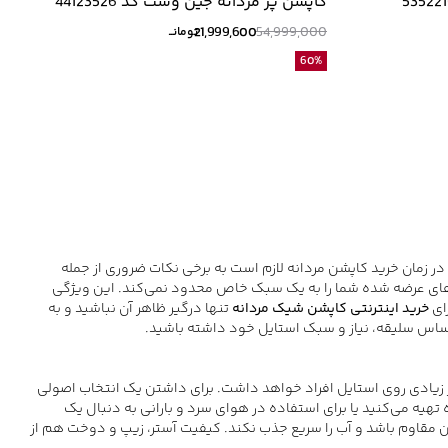
كاپشن پر مردانه جين وست كد 44123526
21,999,600
54,999,000
تومانــ
60
%
در زمان خرید کاپشن مردانه لازم است به برخی نکات ضروری از جمله
ل‌های عرضه شده شما را به یک سبک خاص محدود نمی‌کند. این ویژگی
ای
خرید اینترنتی کاپشن شیک مردانه
تنها درگیر ظاهر آن نباشید و به
اساس سلیقه، نیاز و سبک استایل خود داشته باشید.
ر زیادی روی استایل افراد خواهد داشت. برای داشتن یک انتخاب اصولی
ه روزمره تهیه می‌کنید یا برای استفاده در هوای سرد و بارانی به دنبال یک
 مقاوم باشد و آب را سریع جذب نکند. کیفیت آستر، زیپ و دوخت هم از