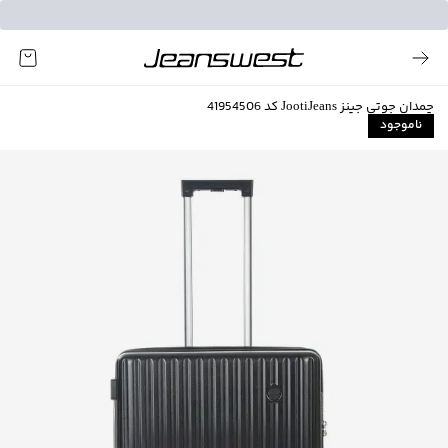
چمدان جوتی جینز JootiJeans کد 41954506
ناموجود