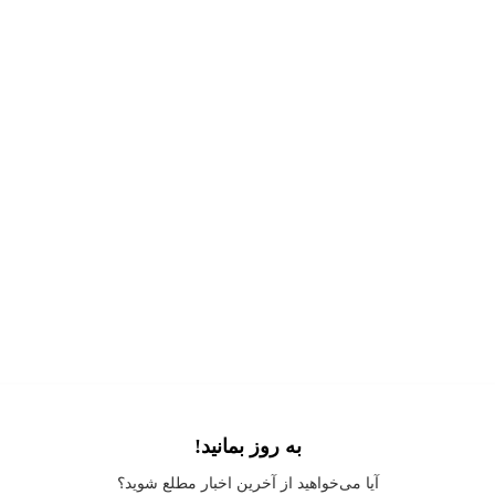
به روز بمانید!
Application error: a
client
-side exception has occurred while loading
آیا می‌خواهید از آخرین اخبار مطلع شوید؟