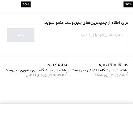
30
%
30
%
برای اطلاع از جدیدترین‌های جین‌وست عضو شوید.
تایید
02145124
021 910 161 05
پشتیبانی فروشگاه اینترنتی جین‌وست
پشتیبانی فروشگاه های حضوری جین‌وست
شبانه‌روز، هر روز هفته
11 تا 19، به جز روزهای تعطیل
موجود شد خبرم کن