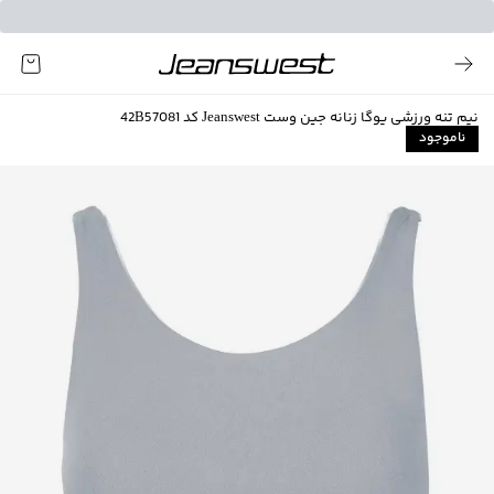
نیم تنه ورزشی یوگا زنانه جین وست Jeanswest کد 42B57081
ناموجود