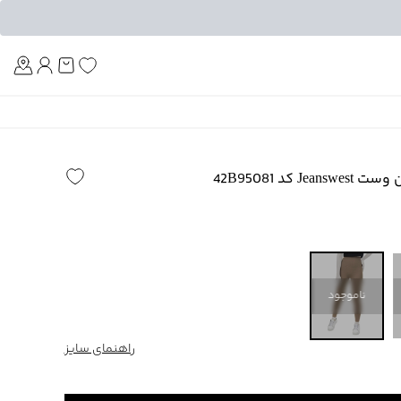
Am
 کد 42B95081
ناموجود
راهنمای سایز