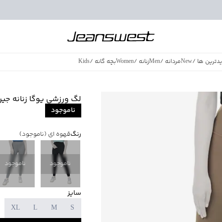
دترین ها
/
New
مردانه
/
Men
زنانه
/
Women
بچه گانه
/
Kids
فروش ویژه
/
azing Sales
لگ ورزشی یوگا زنانه جین وست Jeanswest
ناموجود
رنگ
قهوه ای
(ناموجود)
ناموجود
ناموجود
سایز
XL
L
M
S