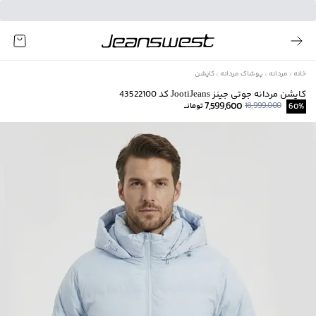
خانه
مردانه
پوشاک مردانه
کاپشن
کاپشن مردانه جوتی جینز JootiJeans کد 43522100
7,599,600
18,999,000
%
60
تومانــ