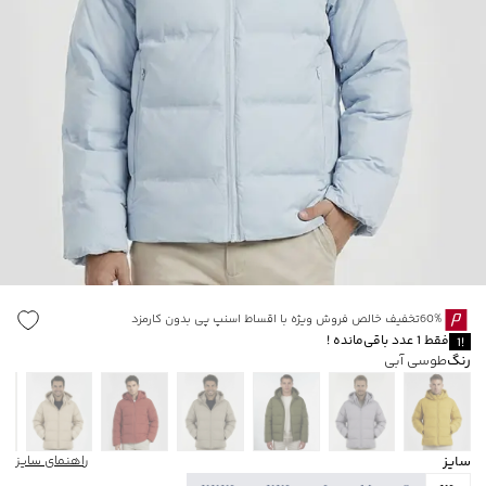
60%تخفیف خالص فروش ویژه با اقساط اسنپ پی بدون کارمزد
فقط
1
عدد باقی‌مانده
!
1
!
رنگ
طوسی آبی
سایز
راهنمای سایز