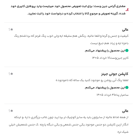
مشتری گرامی جین وست؛ برای ثبت تعویض محصول خود میبایست وارد پروفایل کاربری خود
ماکزیمم دمای شستشو
:
30 درجه سانتی‌گراد
شده، گزینه تعویض و مرجوع کالا را انتخاب کرده و درخواست خود را ثبت نمایید.
امکان خشک‌شویی
:
دارد
ویژگی محصول
:
دارای عایق حرارتی در سرتاسر کاپشن، دارای دوخت در
قسمت پشت کاپشن
عالی
5
مناسب برای فصول
:
سرد
کیفیت و جنس و گرما واقعا عالیه، رنگش هم سلیقه ایه ولی خوب رنگ قرمز که برداشتم رنگ
سایر توضیحات
:
بامزه ایه و زیاد هم جیغ نیست
جنس آستر و پارچه بیرونی از پلی‌ استر، دارای کلاه زیپ‌دار و
دارای بند قابل تنظیم
این محصول را پیشنهاد می‌کنم.
برند
:
کاربر جین‌وست
|
۷ خرداد ۱۴۰۵
جوتی جینز
مناسب برای
:
آقایان
نوع جیب
:
دو جیب مورب زیپ‌دار در کناره‌ها ، یک جیب دکمه‌دار در داخل
کاپشن جوتی جینز
5
کاپشن
لطفا رنگ آبی روشن رو‌ موجود کنید یک ساله که ناموجوده
نوع کاپشن
:
کلاه دار
این محصول را پیشنهاد می‌کنم.
زیر گروه
:
کاپشن
ساميار پناه
|
۴ خرداد ۱۴۰۵
شیوه‌برش
:
Comfort fit
عالی
5
از همه لحاظ عالیه از سایزتون باید یه سایز کوچیک تر بردارید چون غالب بزرگتری داره ،و اینکه
انگار ازین کاپشن دو جنس موجود یکی جنس شمعی و یکی دیگه پارچه ،ک جنس شمعیش خیلی
شیک تره