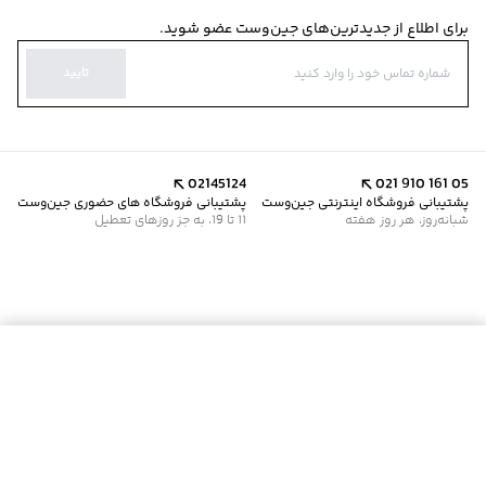
برای اطلاع از جدیدترین‌های جین‌وست عضو شوید.
تایید
02145124
021 910 161 05
پشتیبانی فروشگاه اینترنتی جین‌وست
پشتیبانی فروشگاه های حضوری جین‌وست
شبانه‌روز، هر روز هفته
11 تا 19، به جز روزهای تعطیل
موجود شد خبرم کن