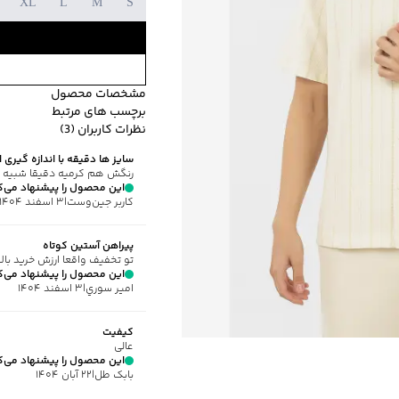
XL
L
M
S
مشخصات محصول
برچسب های مرتبط
کد محصول
:
84J-2100-XL
نظرات کاربران (3)
یقه
:
برگردان
ضخامت متوسط
ویژگی محصول جن
سایز ها دقیقه با اندازه گیری 
آستین
:
کوتاه
رنگش هم کرمیه دقیقا شبیه
طرح
:
راه راه
این محصول را پیشنهاد می‌ک
کاربر جین‌وست
|
۳ اسفند ۱۴۰۴
نحوه بسته‌شدن
:
دکمه
استایل
:
Regular Fit (رگولار فیت)
پیراهن آستین کوتاه
ضخامت
:
متوسط
تو تخفیف واقعا ارزش خرید بالا
نوع شستشو
:
دستی
این محصول را پیشنهاد می‌ک
امير سوري
|
۳ اسفند ۱۴۰۴
نحوه شستشو
:
به صورت مجز
ماکزیمم دمای شستشو
:
30 درجه سانتی
کیفیت
ماکزیمم دمای اتوکشی
:
110 درجه سانتی
عالی
ویژگی محصول
:
جنس پارچه ترکیبی از 60
این محصول را پیشنهاد می‌ک
بابک طل
|
۲۲ آبان ۱۴۰۴
مناسب برای فصول
:
معتدل