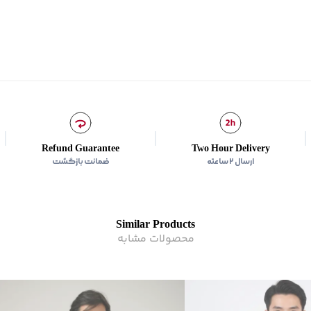
سایر توضیحات
:
دو چاک کوتا
مناسب برای
:
آقايان
برند
:
جوتی جینز
زیر گروه
:
پیراهن
شیوه‌برش
:
Relaxed fit
Refund Guarantee
Two Hour Delivery
ارسال ۲ ساعته
ضمانت بازگشت
Similar Products
محصولات مشابه