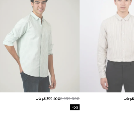
5,399,400
8,999,000
5
تومانــ
تومانــ
40
%