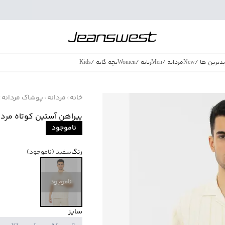
دترین ها
/
New
مردانه
/
Men
زنانه
/
Women
بچه گانه
/
Kids
فروش ویژه
/
azing Sales
خانه
مردانه
پوشاک مردانه
پیراهن آستین کوتاه مردانه جو
ناموجود
رنگ
سفید
(ناموجود)
ناموجود
سایز