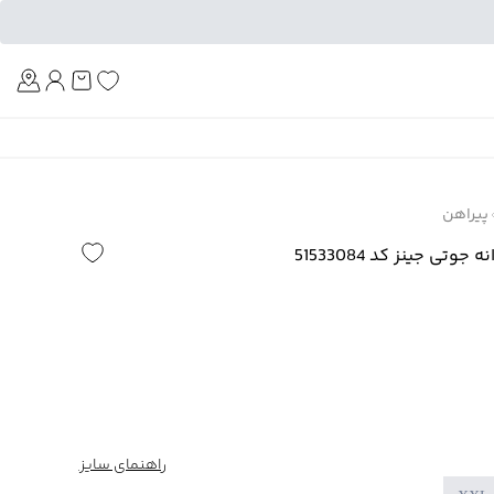
Am
پیراهن
تی جینز کد 51533084
راهنمای سایز