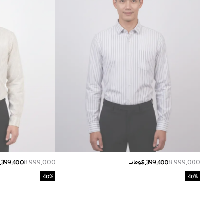
,399,400
8,999,000
5,399,400
8,999,000
تومانــ
40
%
40
%