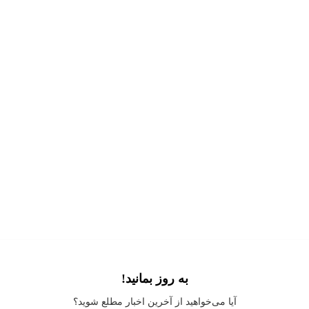
به روز بمانید!
Application error: a
client
-side exception has occurred while loading
آیا می‌خواهید از آخرین اخبار مطلع شوید؟