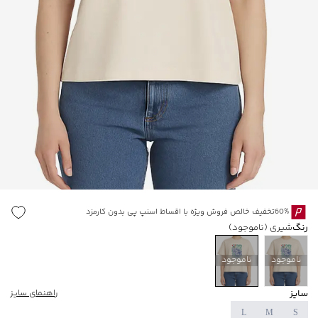
60%تخفیف خالص فروش ویژه با اقساط اسنپ پی بدون کارمزد
رنگ
شیری
(ناموجود)
ناموجود
ناموجود
سایز
راهنمای سایز
L
M
S