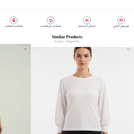
مناسب برای
:
بانوان
زیر گروه
:
تی شرت
شیوه‌برش
:
Comfort fit
تعویض آنلاین
ارسال ۲ ساعته
ضمانت بازگشت
ضمانت اصالت
Similar Products
محصولات مشابه