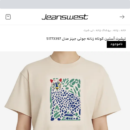
خانه
زنانه
پوشاک زنانه
تی شرت
تیشرت آستین کوتاه زنانه جوتی جینز مدل 51773397
ناموجود