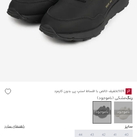
50%تخفیف خالص با اقساط اسنپ پی بدون کارمزد
رنگ
مشکی
(ناموجود)
ناموجود
ناموجود
سایز
راهنمای سایز
44
43
42
41
40