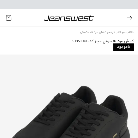
خانه
مردانه
کیف و کفش مردانه
کفش
كفش مردانه جوتي جينز كد 51951006
ناموجود