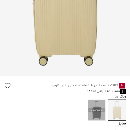
30%تخفیف خالص با اقساط اسنپ پی بدون کارمزد
فقط
3
عدد باقی‌مانده
!
3
!
رنگ
زرد
ناموجود
سایز