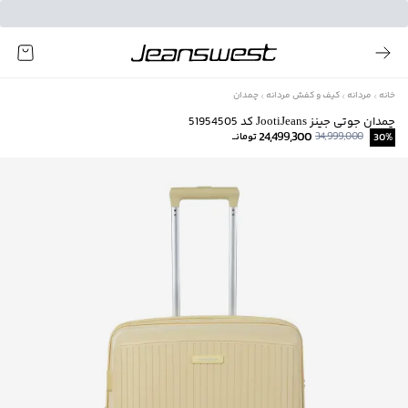
خانه
مردانه
کیف و کفش مردانه
چمدان
چمدان جوتی جینز JootiJeans کد 51954505
24,499,300
34,999,000
%
30
تومانــ