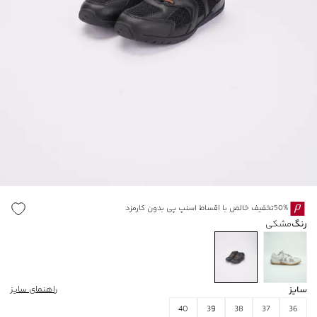
50%تخفیف خالص با اقساط اسنپ پی بدون کارمزد
رنگ
مشکی
سایز
راهنمای سایز
40
39
38
37
36