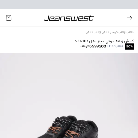
خانه
زنانه
کیف و کفش زنانه
کفش
کفش زنانه جوتي جينز مدل 51971117
6,999,500
13,999,000
%
50
تومانــ