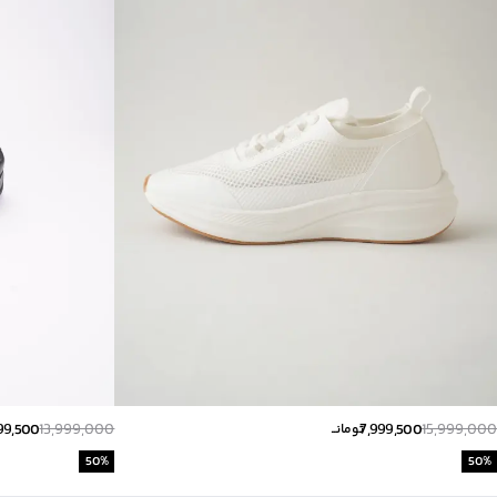
99,500
13,999,000
7,999,500
15,999,000
تومانــ
50
%
50
%