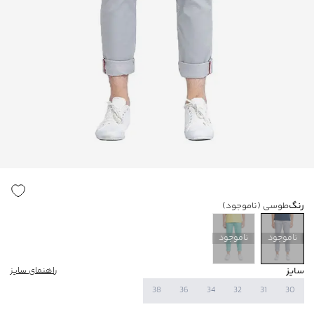
رنگ
طوسی
(ناموجود)
ناموجود
ناموجود
سایز
راهنمای سایز
38
36
34
32
31
30