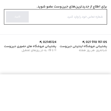
برای اطلاع از جدیدترین‌های جین‌وست عضو شوید.
تایید
02145124
021 910 161 05
پشتیبانی فروشگاه اینترنتی جین‌وست
پشتیبانی فروشگاه های حضوری جین‌وست
شبانه‌روز، هر روز هفته
11 تا 19، به جز روزهای تعطیل
موجود شد خبرم کن