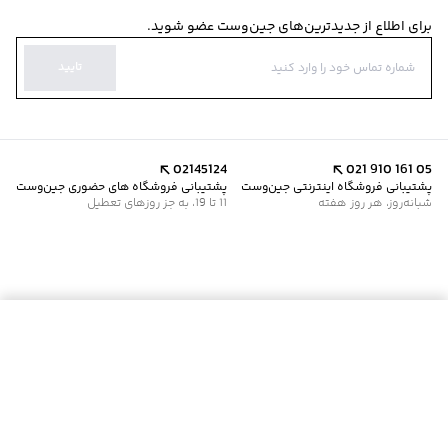
برای اطلاع از جدیدترین‌های جین‌وست عضو شوید.
تایید
02145124
021 910 161 05
پشتیبانی فروشگاه اینترنتی جین‌وست
پشتیبانی فروشگاه های حضوری جین‌وست
شبانه‌روز، هر روز هفته
11 تا 19، به جز روزهای تعطیل
موجود شد خبرم کن