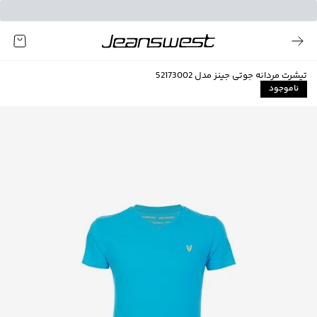
تیشرت مردانه جوتی جینز مدل 52173002
ناموجود