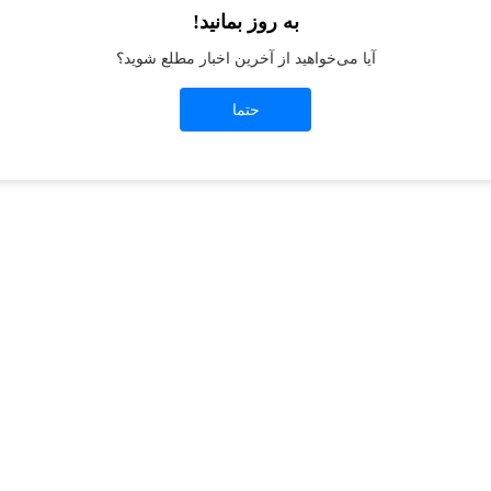
به روز بمانید!
آیا می‌خواهید از آخرین اخبار مطلع شوید؟
t
-side exception has occurred while loading
jeanswest.ir
(see the
browser conso
حتما