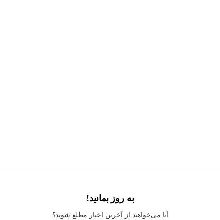
به روز بمانید!
Application error: a
client
-side exception has occurred while loading
آیا می‌خواهید از آخرین اخبار مطلع شوید؟