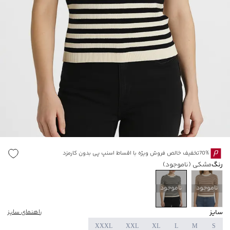
70%تخفیف خالص فروش ویژه با اقساط اسنپ پی بدون کارمزد
رنگ
مشکی
(ناموجود)
ناموجود
ناموجود
سایز
راهنمای سایز
XXXL
XXL
XL
L
M
S