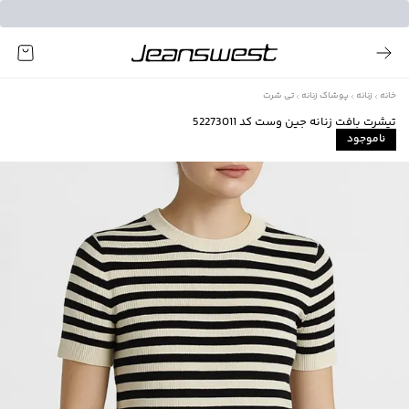
خانه
زنانه
پوشاک زنانه
تی شرت
تيشرت بافت زنانه جين وست كد 52273011
ناموجود