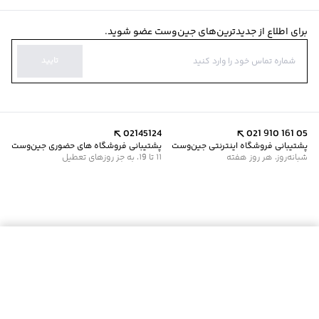
سایر توضیحات
:
جنس 81.9% لیوسل، 18.1% پلی‌آمید
برند
:
جین وست
برای اطلاع از جدیدترین‌های جین‌وست عضو شوید.
مناسب برای
:
بانوان
زیر گروه
:
تی شرت
تایید
02145124
021 910 161 05
پشتیبانی فروشگاه اینترنتی جین‌وست
پشتیبانی فروشگاه های حضوری جین‌وست
شبانه‌روز، هر روز هفته
11 تا 19، به جز روزهای تعطیل
موجود شد خبرم کن