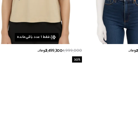
فقط
1
عدد باقی‌مانده
3,499,300
4,999,000
تومانــ
تومانــ
30
%