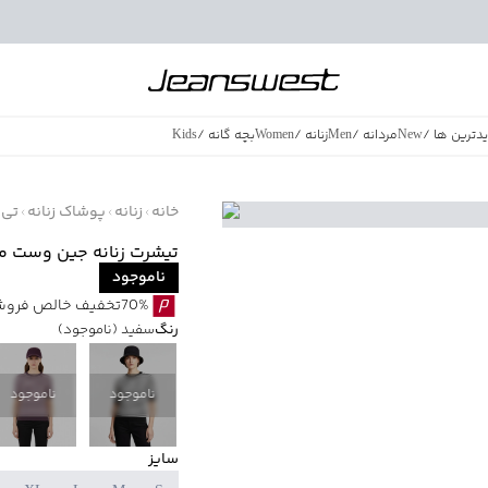
دترین ها
/
New
مردانه
/
Men
زنانه
/
Women
بچه گانه
/
Kids
فروش ویژه
/
azing Sales
خانه
زنانه
پوشاک زنانه
تی 
تیشرت زنانه جین وست مدل 3036
ناموجود
70%تخفیف خالص فروش ویژه با اقساط اسنپ پی بدون کارمزد
رنگ
سفید
(ناموجود)
ناموجود
ناموجود
سایز