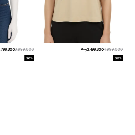
2,799,300
3,999,000
3,499,300
4,999,000
تومانــ
30
%
30
%