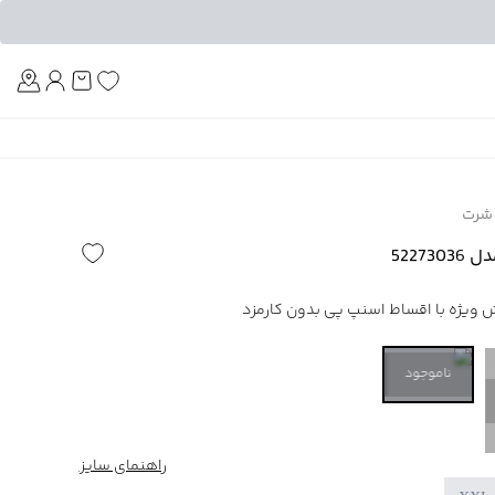
Am
شرت
5227
ناموجود
راهنمای سایز