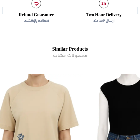
برند
:
جین وست
مناسب برای
:
بانوان
Refund Guarantee
Two Hour Delivery
ارسال ۲ ساعته
ضمانت بازگشت
زیر گروه
:
تی شرت
Similar Products
محصولات مشابه