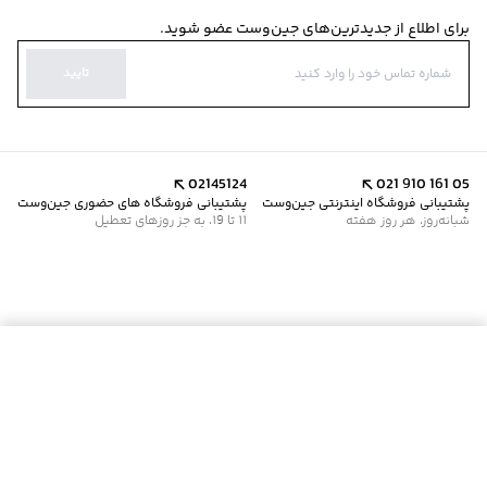
برای اطلاع از جدیدترین‌های جین‌وست عضو شوید.
تایید
02145124
021 910 161 05
پشتیبانی فروشگاه اینترنتی جین‌وست
پشتیبانی فروشگاه های حضوری جین‌وست
شبانه‌روز، هر روز هفته
11 تا 19، به جز روزهای تعطیل
موجود شد خبرم کن