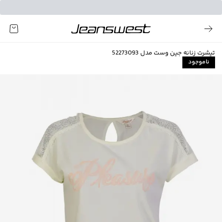
تیشرت زنانه جین وست مدل 52273093
ناموجود